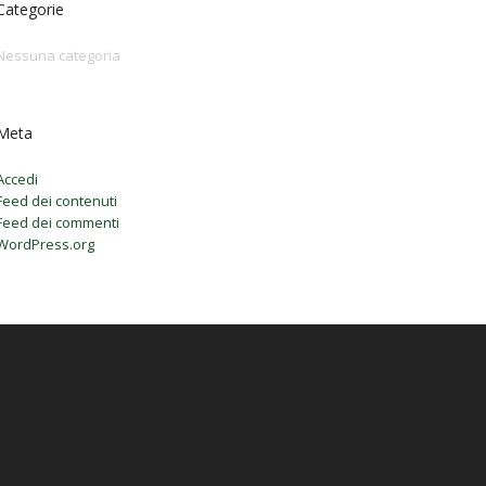
Categorie
Nessuna categoria
Meta
Accedi
Feed dei contenuti
Feed dei commenti
WordPress.org